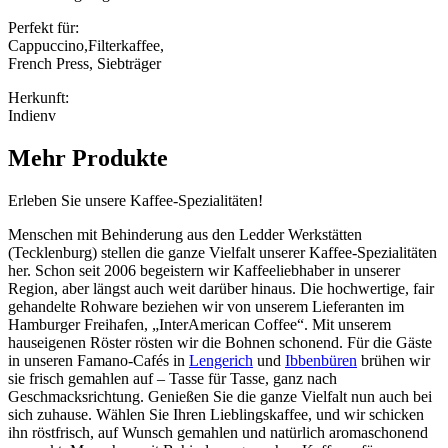
Perfekt für:
Cappuccino,Filterkaffee,
French Press, Siebträger
Herkunft:
Indienv
Mehr Produkte
Erleben Sie unsere Kaffee-Spezialitäten!
Menschen mit Behinderung aus den Ledder Werkstätten
(Tecklenburg) stellen die ganze Vielfalt unserer Kaffee-Spezialitäten
her. Schon seit 2006 begeistern wir Kaffeeliebhaber in unserer
Region, aber längst auch weit darüber hinaus. Die hochwertige, fair
gehandelte Rohware beziehen wir von unserem Lieferanten im
Hamburger Freihafen, „InterAmerican Coffee“. Mit unserem
hauseigenen Röster rösten wir die Bohnen schonend. Für die Gäste
in unseren Famano-Cafés in
Lengerich
und
Ibbenbüren
brühen wir
sie frisch gemahlen auf – Tasse für Tasse, ganz nach
Geschmacksrichtung. Genießen Sie die ganze Vielfalt nun auch bei
sich zuhause. Wählen Sie Ihren Lieblingskaffee, und wir schicken
ihn röstfrisch, auf Wunsch gemahlen und natürlich aromaschonend